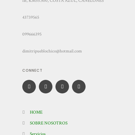
IB, KM55.500, COSTA AZUL, CANELONES
43739565
099666395
dimitripueblochico@hotmail.com
CONNECT
HOME
SOBRE NOSOTROS
Servicios